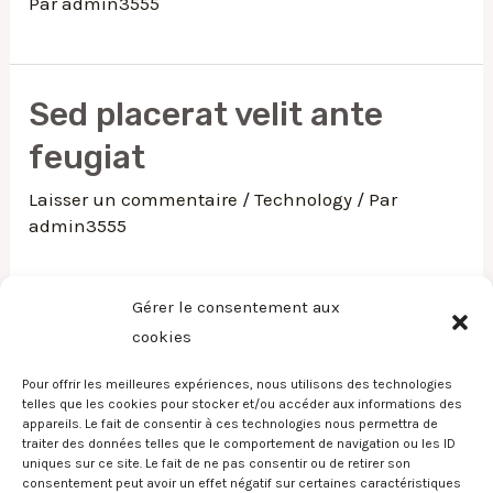
Par
admin3555
Sed placerat velit ante
feugiat
Laisser un commentaire
/
Technology
/ Par
admin3555
Gérer le consentement aux
Nulla in lorem et risus
cookies
bibendum in molest aculis
Pour offrir les meilleures expériences, nous utilisons des technologies
telles que les cookies pour stocker et/ou accéder aux informations des
Laisser un commentaire
/
News
,
Technology
,
appareils. Le fait de consentir à ces technologies nous permettra de
traiter des données telles que le comportement de navigation ou les ID
Wordpress
/ Par
admin3555
uniques sur ce site. Le fait de ne pas consentir ou de retirer son
consentement peut avoir un effet négatif sur certaines caractéristiques