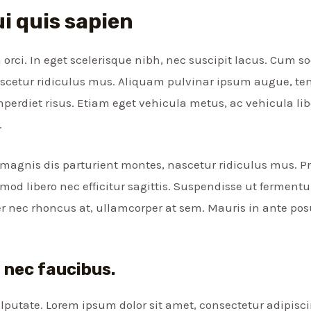
i quis sapien
a orci. In eget scelerisque nibh, nec suscipit lacus. Cum 
scetur ridiculus mus. Aliquam pulvinar ipsum augue, te
perdiet risus. Etiam eget vehicula metus, ac vehicula lib
.
magnis dis parturient montes, nascetur ridiculus mus. P
mod libero nec efficitur sagittis. Suspendisse ut ferment
r nec rhoncus at, ullamcorper at sem. Mauris in ante posuer
 nec faucibus.
lputate. Lorem ipsum dolor sit amet, consectetur adipiscin