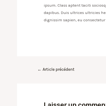
ipsum. Class aptent taciti socios
dapibus. Duis ultrices ultricies h
dignissim sapien, eu consectetur
Navigation
←
Article précédent
de
l’article
Laisser un commen