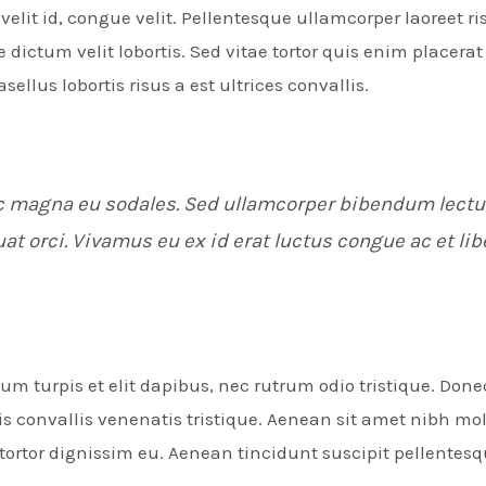
velit id, congue velit. Pellentesque ullamcorper laoreet ris
dictum velit lobortis. Sed vitae tortor quis enim placerat 
ellus lobortis risus a est ultrices convallis.
c magna eu sodales. Sed ullamcorper bibendum lectu
 orci. Vivamus eu ex id erat luctus congue ac et lib
um turpis et elit dapibus, nec rutrum odio tristique. Don
is convallis venenatis tristique. Aenean sit amet nibh mo
 tortor dignissim eu. Aenean tincidunt suscipit pellentesq