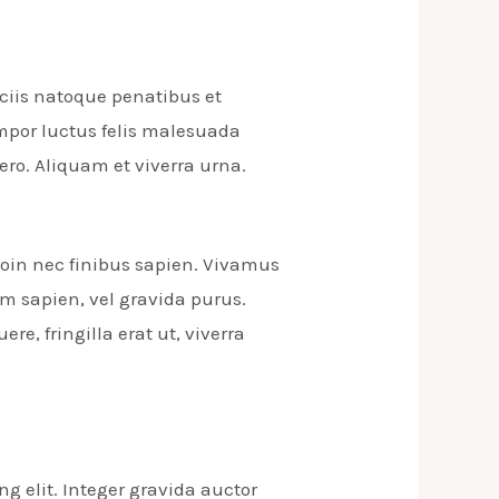
sociis natoque penatibus et
mpor luctus felis malesuada
ero. Aliquam et viverra urna.
roin nec finibus sapien. Vivamus
um sapien, vel gravida purus.
e, fringilla erat ut, viverra
g elit. Integer gravida auctor