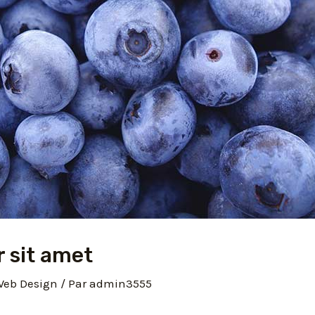
r sit amet
Web Design
/ Par
admin3555