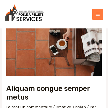
Aller
au
contenu
MAI
ME
Aliquam congue semper
metus
Laisser un commentaire
/
Creative
,
Design
/ Par