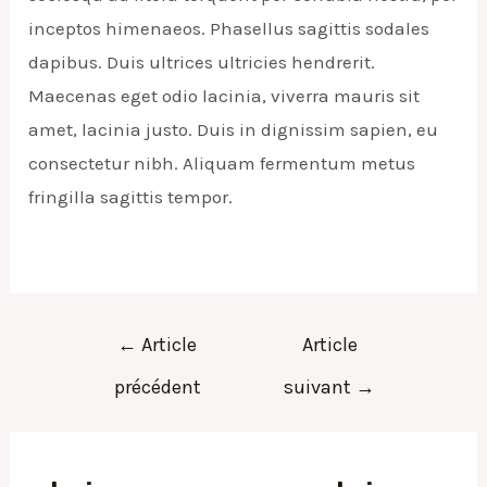
inceptos himenaeos. Phasellus sagittis sodales
dapibus. Duis ultrices ultricies hendrerit.
Maecenas eget odio lacinia, viverra mauris sit
amet, lacinia justo. Duis in dignissim sapien, eu
consectetur nibh. Aliquam fermentum metus
fringilla sagittis tempor.
Navigation
←
Article
Article
de
précédent
suivant
→
l’article