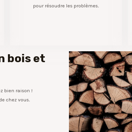
pour résoudre les problèmes.
n bois et
z bien raison !
 de chez vous.