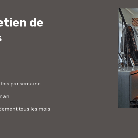
etien de
s
fois par semaine
ar an
dement tous les mois