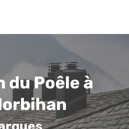
n du Poêle à
 Morbihan
marques